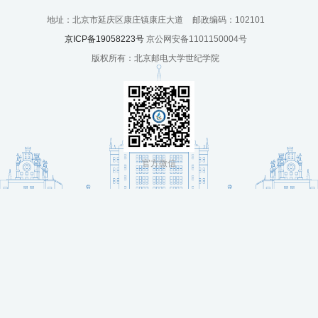
培
地址：北京市延庆区康庄镇康庄大道
邮政编码：102101
训
京ICP备19058223号
京公网安备1101150004号
版权所有：北京邮电大学世纪学院
中
心
人
才
官方微信
招
聘
党
旗
飘