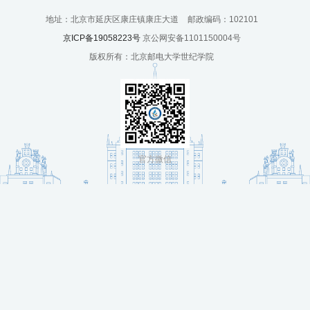
培
地址：北京市延庆区康庄镇康庄大道
邮政编码：102101
训
京ICP备19058223号
京公网安备1101150004号
版权所有：北京邮电大学世纪学院
中
心
人
才
官方微信
招
聘
党
旗
飘