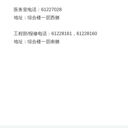
首
医务室电话：61227028
地址：综合楼一层西侧
页
学
工程部/报修电话：61228161，61228160
地址：综合楼一层南侧
院
概
况
机
构
设
置
人