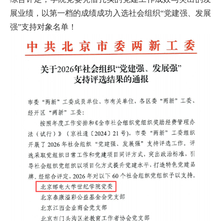
首
展业绩，以第一档的成绩成功入选社会组织“党建强、发展
强”支持对象名单！
页
学
院
概
况
机
构
设
置
人