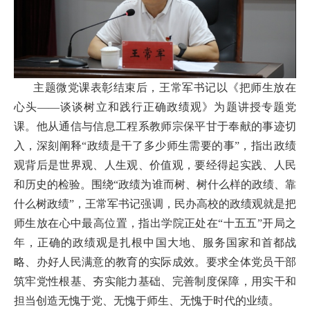
主题微党课表彰结束后，王常军书记以《把师生放在
心头——谈谈树立和践行正确政绩观》为题讲授专题党
课。他从通信与信息工程系教师宗保平甘于奉献的事迹切
入，深刻阐释“政绩是干了多少师生需要的事”，指出政绩
观背后是世界观、人生观、价值观，要经得起实践、人民
和历史的检验。围绕“政绩为谁而树、树什么样的政绩、靠
什么树政绩”，王常军书记强调，民办高校的政绩观就是把
师生放在心中最高位置，指出学院正处在“十五五”开局之
年，正确的政绩观是扎根中国大地、服务国家和首都战
略、办好人民满意的教育的实际成效。要求全体党员干部
筑牢党性根基、夯实能力基础、完善制度保障，用实干和
担当创造无愧于党、无愧于师生、无愧于时代的业绩。