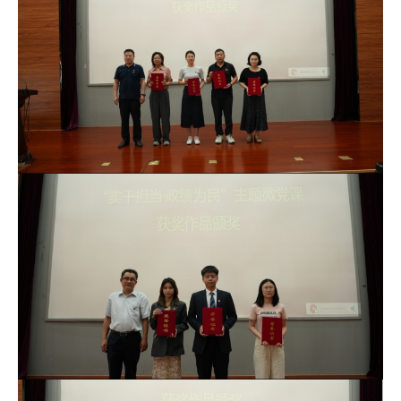
培
训
中
心
人
才
招
聘
党
旗
飘