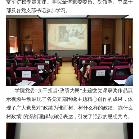
常军讲授专题党课。学院全体党委委员、院领导、中层干
首
部及各党支部书记参加学习。
页
学
院
概
况
机
学院党委“实干担当·政绩为民”主题微党课获奖作品展
构
示视频生动展现了各党支部围绕主题精心创作的成果，体
现了广大党员对“政绩为谁而树、树什么样的政绩、靠什么
设
树政绩”的深刻理解与鲜活表达，引发了强烈的思想共鸣。
置
人