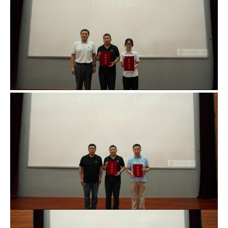
才
培
养
本
科
招
生
就
业
信
息