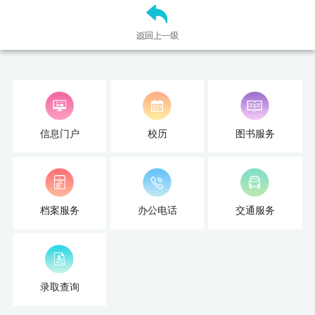
才
培
养
本
科
信息门户
校历
图书服务
招
生
档案服务
办公电话
交通服务
就
业
信
录取查询
息