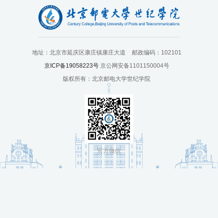
培
训
中
地址：北京市延庆区康庄镇康庄大道
邮政编码：102101
心
京ICP备19058223号
京公网安备1101150004号
版权所有：北京邮电大学世纪学院
人
才
招
聘
官方微信
党
旗
飘