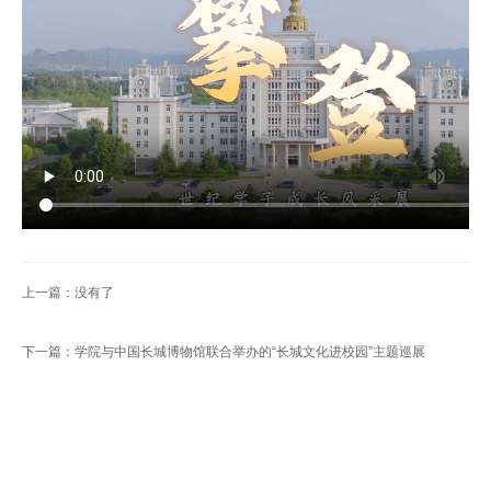
首
页
学
院
概
况
机
上一篇：没有了
构
下一篇：学院与中国长城博物馆联合举办的“长城文化进校园”主题巡展
设
置
人