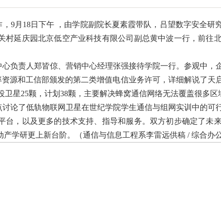
，9月18日下午 ，由学院副院长夏素霞带队，吕望数字安全研
关村延庆园北京低空产业科技有限公司副总黄中波
一行
，前往
中心负责人郑皆倞、营销中心
经理
张强接待学院一行。参观中，
频率资源和工信部颁发的第二类增值电信业务许可，详细解说了
天
服役卫星25颗，计划38颗，主要解决蜂窝通信网络无法覆盖很多区
点讨论了低轨物联网卫星在世纪学院学生通信与组网实训中的可
平台，以及更多的技术支持、指导和服务。双方初步确定了未
产学研更上新台阶。（通信与信息工程系李雷远供稿 / 综合办