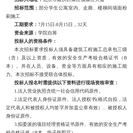
首
招标范围：
部分学生公寓室内、走廊、楼梯间墙面粉
刷施工
页
工期要求：
7月15日-8月15日，32天
学
资金来源：
学院自筹
投标人的资格条件：
院
本次招标要求投标人须具备建筑工程施工总承包三级
概
（含）及以上资质，有效的安全生产考核合格证书（B
本）。并在人员、设备、资金等方面具有相应的施工能
况
力。本次招标不接受联合体投标。
机
投标人报名时需提供以下资料进行现场资格审查：
1.法人营业执照含统一社会信用代码原件。
构
2.法定代表人身份证原件、法人授权书(格式自拟，法
设
定代表人和被授权人均签字并加盖公章有效）、被授权人
置
身份证原件。
3.拟委派的项目经理资格证书原件、有效的安全生产考
人
核合格证书（B本，电子版即可）。