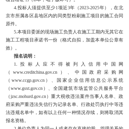
才
4.投标人须提供至少1项近3年（2023-2025年），在北
京市所属各区县地区内的同类型粉刷施工项目的施工合同
培
原件。
养
5.本项目委派的现场施工负责人在施工工期内无其它在
施工工程项目承诺书一份（格式自拟，加盖本单位公章有
本
效）。
科
报名说明：
招
1.投标人应不得被列入信用中国网
（www.creditchina.gov.cn）、中国政府采购网
生
（www.ccgp.gov.cn）、国家企业信用信息公示系统
就
（www.gsxt.gov.cn）、全国建筑市场监管公共服务平台
（jzsc.mohurd.gov.cn）重大税收违法案件当事人名单、政
业
府采购严重违法失信行为记录名单、行政处罚执行中等违
信
法违规名单中，如有以上任何一种情况存续，则将取消其
报名资格。
息
2.单位负责人为同一人或者存在直接控股、管理关系的