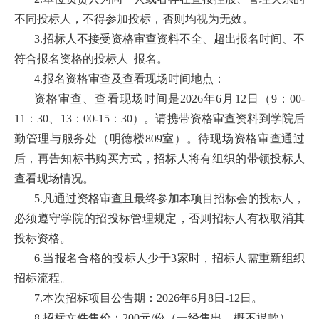
培
不同投标人，不得参加投标，否则均视为无效。
3.招标人不接受资格审查资料不全、超出报名时间、不
训
符合报名资格的投标人 报名。
中
4.报名资格审查及查看现场时间地点：
心
资格审查、查看现场时间是2026年6月12日（9：00-
11：30、13：00-15：30）。请携带资格审查资料到学院后
人
勤管理与服务处（明德楼809室）。待现场资格审查通过
才
后，再告知标书购买方式，招标人将有组织的带领投标人
查看现场情况。
招
5.凡通过资格审查且最终参加本项目招标会的投标人，
聘
必须遵守学院的招投标管理规定，否则招标人有权取消其
投标资格。
党
6.当报名合格的投标人少于3家时，招标人需重新组织
旗
招标流程。
飘
7.本次招标项目公告期：2026年6月8日-12日。
8.招标文件售价：200元/份（一经售出、概不退款）。