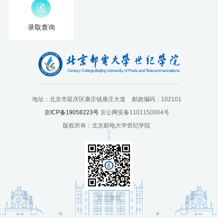
培
训
录取查询
中
心
人
地址：北京市延庆区康庄镇康庄大道
邮政编码：102101
才
京ICP备19058223号
京公网安备1101150004号
招
版权所有：北京邮电大学世纪学院
聘
党
旗
官方微信
飘