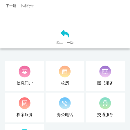
才
下一篇：中标公告
培
养
本
科
招
生
信息门户
校历
图书服务
就
业
信
档案服务
办公电话
交通服务
息