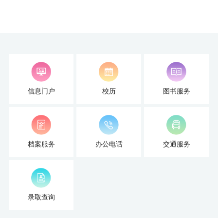
才
培
养
本
科
信息门户
校历
图书服务
招
生
档案服务
办公电话
交通服务
就
业
信
录取查询
息