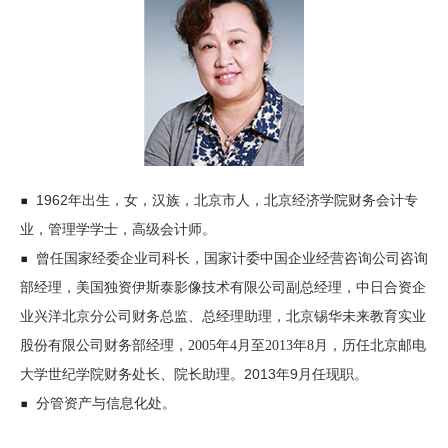
首
页
学
院
概
▪
1962年出生，女，汉族，北京市人，北京经济学院财务会计专
况
业，管理学学士，高级会计师。
▪
曾任国家经委企业司科长，国家计委中国企业经营咨询公司咨询
机
部经理，美国独资伊斯泰影像技术有限公司副总经理，中日合资企
构
业兴洋北京分公司财务总监、总经理助理，北京锡华未来教育实业
股份有限公司财务部经理，
2005年4月至2013年8月，历任北京邮电
设
。
2013年9月任现职。
大学世纪学院财务处长、院长助理
置
▪
分管资产与信息化处。
人