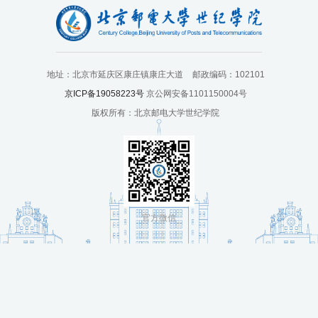
培
训
中
地址：北京市延庆区康庄镇康庄大道
邮政编码：102101
京ICP备19058223号
京公网安备1101150004号
心
版权所有：北京邮电大学世纪学院
人
才
招
聘
官方微信
党
旗
飘