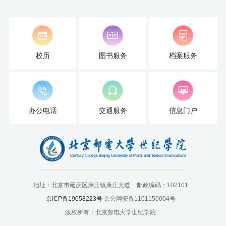
才
培
养
校历
图书服务
档案服务
本
科
办公电话
交通服务
信息门户
招
生
就
业
地址：北京市延庆区康庄镇康庄大道
邮政编码：102101
信
京ICP备19058223号
京公网安备1101150004号
版权所有：北京邮电大学世纪学院
息