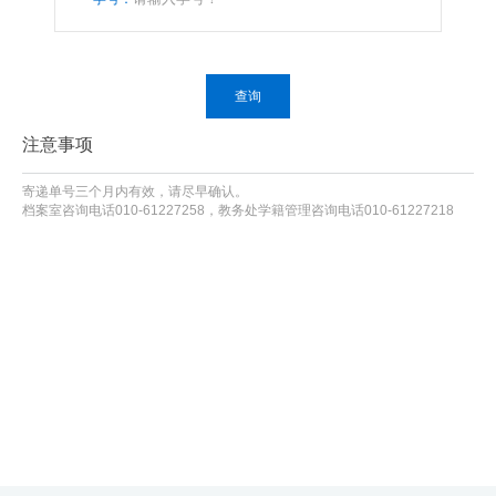
首
页
查询
学
注意事项
院
寄递单号三个月内有效，请尽早确认。
概
档案室咨询电话010-61227258，教务处学籍管理咨询电话010-61227218
况
机
构
设
置
人