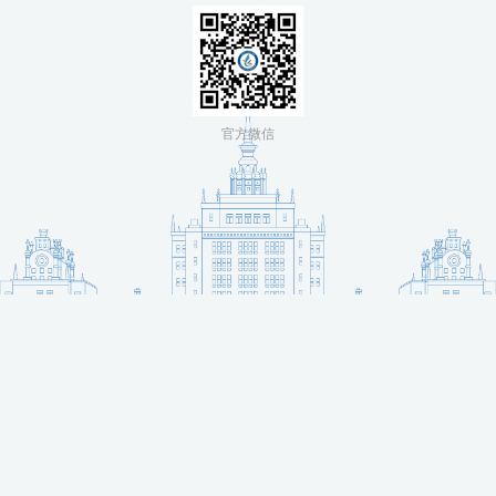
国
际
交
官方微信
流
人
才
招
聘
党
旗
飘